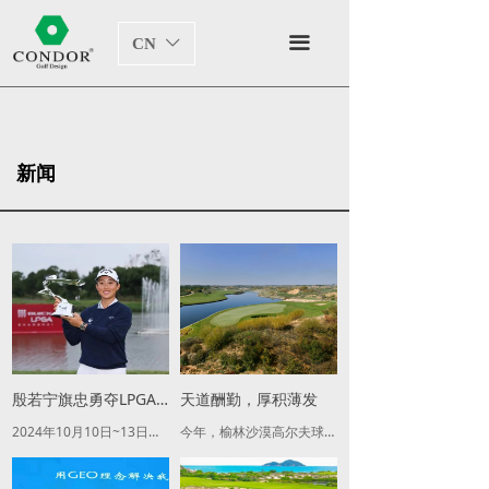
关于我们
끀
CN
ꀅ
业绩展示
业绩
ꁇ
新闻
榆林沙漠高尔夫球场
ꁇ
上海旗忠花园高尔夫球场
ꁇ
绍兴会稽山高尔夫球场
ꁇ
内蒙古维信高尔夫球场
ꁇ
设计团队
殷若宁旗忠勇夺LPGA冠军
天道酬勤，厚积薄发
首席设计师
ꁇ
2024年10月10日~13日，2024年别克LPGA锦标赛在由我公司重新设计的上海旗忠花园高尔夫球场举办，现世界排名第四的中国选手殷若宁以四轮263杆的成绩夺冠，成为该项赛事历史上首位夺冠的中国球员。
今年，榆林沙漠高尔夫球场入选2020年“亚洲百佳球场”第37名和2020年“中国十佳球场”，一座地处西北、高尔夫欠发达的球场获此殊荣，的确给高尔夫行业带来一份惊喜，更让人欣喜的是由本土设计师团队设计、本土建造团队建设的高尔夫球场第一次获此荣誉。为此，我将这里的故事讲给大家听听。
设计团队
ꁇ